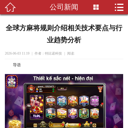


公司新闻

首页

关于我们
全球方麻将规则介绍相关技术要点与行
新闻资讯
业趋势分析
项目案例
2026-06-03 11:19
|
作者：特比诺科技
|
阅读:
常见问题
导语
联系我们