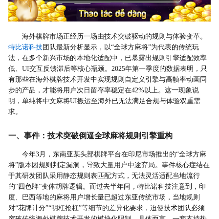
海外棋牌市场正经历一场由技术突破驱动的规则与体验变革。
特比诺科技
团队最新分析显示，以“全球方麻将”为代表的传统玩
法，在多个新兴市场的本地化适配中，已暴露出规则引擎适配效率
低、UI交互反馈滞后等核心瓶颈。2025年第一季度的数据表明，只
有那些在海外棋牌技术开发中实现规则自定义引擎与高帧率动画同
步的产品，才能将用户次日留存率稳定在42%以上。这一现象说
明，单纯将中文麻将UI搬运至海外已无法满足合规与体验双重需
求。
一、事件：技术突破倒逼全球麻将规则引擎重构
今年3月，东南亚某头部棋牌平台在印尼市场推出的“全球方麻
将”版本因规则判定漏洞，导致大量用户中途弃局。事件核心症结在
于其研发团队采用静态规则表匹配方式，无法灵活适配当地流行
的“四色牌”变体胡牌逻辑。而过去半年间，特比诺科技注意到，印
度、巴西等地的麻将用户增长量已超过东亚传统市场，当地规则
对“花牌计分”“明杠抢杠”等细节的差异化要求，迫使技术团队必须
突破传统海外棋牌技术开发的模块化限制。具体而言，一套支持热