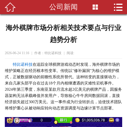


公司新闻

首页

关于我们
海外棋牌市场分析相关技术要点与行业
新闻资讯
趋势分析
项目案例
2026-06-24 11:16
|
作者：特比诺科技
|
阅读:
常见问题
特比诺科技
在追踪全球棋牌游戏动态时发现，海外棋牌市场的
维护策略正在经历根本性变革。传统以“修补漏洞”为核心的维护模
式，正被数据驱动的前瞻性系统所替代。这种转变的直接驱动力，
联系我们
来自几家头部平台在过去18个月内相继遭遇的灾难性宕机事件。
2024年第三季度，东南亚某款月流水超2亿美元的棋牌产品，因服务
器架构无法承载峰值并发用户，导致核心牛牛房间数据回滚，直接
经济损失超过300万美元。这一事件成为行业转折点，迫使技术团队
将维护重心从被动响应转向动态资源调度与边缘计算节点部署。