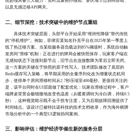
统必须具备三大能力：实时流量拓扑感知、多区域节点协同容错、
以及无感迁移API网关。
二、细节深挖：技术突破中的维护节点重组
具体技术突破层面，头部平台开始采用“维持性降级”替代传统
的“停机维护”。例如，菲律宾某知名扑克平台在2025年第一季度上
线了热迁移方案。当某组服务器负载达到85%阈值时，系统自动触
发房间“滑移”机制：正在进行的牌局会被快照保存，玩家客户端在
无感知状态下连接到新节点，旧节点在连接数降为零后立即关闭。
这一方案的关键在于快照的原子性写入。技术团队修改了底层的
Redis缓存写入策略，将早期采用的全量序列化改为增量状态机同
步，使得单个房间滑移时间从2.7秒压缩至400毫秒。更值得关注的
是，该平台同时在UI层面做了配套优化：玩家在滑移过程中，客户
端牌桌背景会极细微地改变色温差（从暖黄调转为冷白调，持续0.5
秒），这种视觉暗示既不会干扰专注度，又为后期故障回溯提供了
时间锚点。该设计已被特比诺科技的技术文档收录，作为海外棋牌
市场分析中的一个典型UI逻辑协同案例。
三、影响评估：维护经济学催生新的服务分层