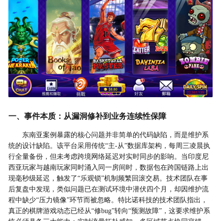
一、事件本质：从漏洞修补到业务连续性保障
东南亚案例暴露的核心问题并非简单的代码缺陷，而是维护系
统的设计缺陷。该平台采用传统“主-从”数据库架构，每周三凌晨执
行全量备份，但未考虑跨境网络延迟对实时同步的影响。当印度尼
西亚玩家与越南玩家同时涌入同一房间时，数据包在跨国链路上出
现毫秒级延迟，触发了“乐观锁”机制频繁回滚交易。技术团队在事
后复盘中发现，类似问题已在测试环境中潜伏四个月，却因维护流
程中缺少“压力镜像”环节而被忽略。特比诺科技的技术团队指出，
真正的棋牌游戏动态已经从“修bug”转向“预测故障”，这要求维护系