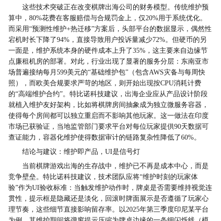
这些技术突破正在改变棋牌出海公司的财务模型。传统维护预
算中，80%花费在客服赔偿与合规罚金上，仅20%用于系统优化。
而采用“预测性维护+热迁移”方案后，头部平台的数据显示，偶然性
宕机时长下降了94%，直接导致用户投诉量减少72%。但硬币的另
一面是，维护系统本身的硬件成本上升了35%，这主要来自边缘节
点廉租机房的部署。对此，行业出现了显著的服务分层：东南亚市
场普遍接纳每月599美元的“基础维护包”（包含AWS灾备与每周快
照），而欧美合规要求严苛的地区，则开始出现按CPU消耗计费
的“高端维护合约”。特比诺科技建议，出海企业应从产品设计阶段
就植入维护友好架构，比如将棋牌房间抽象成为独立微服务容器，
使得每个房间都可以独立重启而不影响其他玩家。这一做法在印度
市场已获验证，当地监管部门要求平台对每位玩家提供90天数据可
查证能力，容器化维护使得数据审计的链路复杂性降低了60%。
结论与建议：维护即产品，UI是信号灯
当前棋牌游戏出海的生存战中，维护已不再是成本中心，而是
竞争壁垒。特比诺科技建议，技术团队应将“维护时刻的玩家体
验”作为UI验收标准：当触发维护动作时，牌桌是否需要维持视觉连
贯性，提示框是隐藏还是淡化，回滚时牌面展示是否遵循了玩家心
理节奏，这些细节直接影响留存率。以2025年第三季度印尼某平台
为例，其维护期间将弹窗提示压缩为牌桌边缘的一条细闪烁线（模