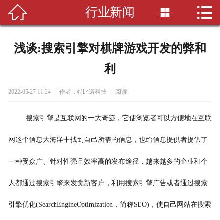


行业新闻

首页

关于我们
浅谈:搜索引擎对棋牌游戏开发的弊和
新闻资讯
利
项目案例
2022-05-27 11:24
|
作者：特比诺科技
|
阅读:
常见问题
搜索引擎是互联网的一大奇迹，它使浏览者可以方便地在互联
联系我们
网这个信息大海洋中找到自己所需的信息，也给信息提供者提供了
一种受众广、针对性强且效率高的发布途径，越来越多的企业和个
人都通过搜索引擎来发觉新客户，利用搜索引擎广告或者通过搜索
引擎优化(SearchEngineOptimization，简称SEO)，使自己网站在搜索