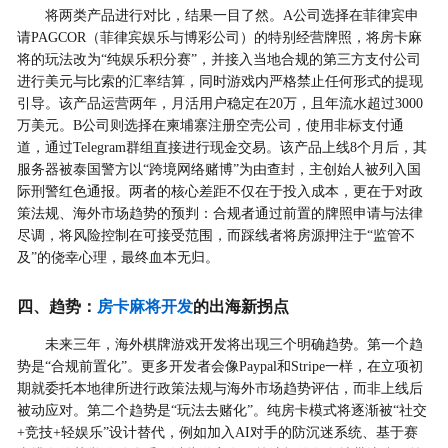
将两类产品进行对比，结果一目了然。A公司选择在菲律宾申
请PAGCOR（菲律宾娱乐与博彩公司）的特别经营牌照，将房卡麻
将的玩法改为“纯娱乐积分赛”，并接入当地合规的第三方支付公司
进行美元与比索的汇率结算，同时游戏内严格禁止任何形式的提现
引导。该产品运营两年，月活用户稳定在20万，且年流水超过3000
万美元。B公司则选择在柬埔寨注册空壳公司，使用非标支付通
道，通过Telegram群组直接进行现金交易。该产品上线8个月后，其
服务器被泰国警方以“跨境网络赌博”为由查封，主创始人被列入国
际刑警红色通报。两者的核心差距不仅在于投入成本，更在于对政
策法规、海外市场趋势的预判：合规者通过前置的牌照申请与法律
尽调，将风险控制在可接受范围，而踩线者将房源押注于“监管不
及”的侥幸心理，最终血本无归。
四、趋势：
房卡麻将开发
的出海新拐点
未来三年，海外棋牌游戏开发将出现三个明确趋势。第一个趋
势是“合规前置化”。更多开发者会像Paypal和Stripe一样，在立项初
期就委托本地律所进行政策法规与海外市场趋势评估，而非上线后
被动应对。第二个趋势是“玩法去赌化”。纯房卡模式将逐渐被“社交
+竞技+轻娱乐”设计替代，例如加入AI对手的防沉迷系统、基于赛