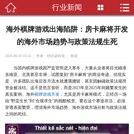


行业新闻

首页

关于我们
海外棋牌游戏出海陷阱：房卡麻将开发
新闻资讯
的海外市场趋势与政策法规生死
项目案例
2026-06-10 10:24
|
作者：特比诺科技
|
阅读:
常见问题
当国内棋牌游戏因严监管而进入寒冬，大量从业者将目光瞄准
东南亚、北美甚至非洲，试图复刻“房卡麻将”的商业奇迹。但现实
是，许多团队出海后首月流水就遭遇腰斩，甚至因触碰政策法规而
联系我们
资金被冻结。这不是危言耸听，而是2023年至2025年间频繁发生的
真实案例。海外
棋牌游戏开发
，尤其是房卡麻将模式，正经历一场
由“野蛮生长”到“合规求生”的残酷蜕变。要在这个赛道存活，必须
穿透表面繁荣，理清海外市场趋势、海外游戏市场分析与政策法规
之间的死结。