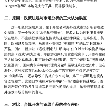
人社交裂变在印尼、菲律宾等地行不通，因为当地用户更依赖
Telegram群组和本地化支付工具，而非微信链条。
二、原因：政策法规与市场分析的三大认知误区
这一现象的深层原因，在于开发者对海外游戏市场分析存在致
命漏洞。第一个误区是“灰色地带思维”。很多人认为只要服务器架
设在境外、不直接提供现金兑换就能规避法律风险，但事实是，美
国、欧洲以及新加坡、马来西亚等国对“变相赌博”的认定标准极为
严格。例如，新加坡《远程赌博法》明确将“任何以金钱或物品为奖
励的房卡游戏”列为违法，即使游戏内只售卖虚拟房卡，只要存在第
三方辅助交易市场，即可能触发洗钱调查。第二个误区是“照搬国内
流量逻辑”。国内房卡麻将靠代理商分销和层级返利拉动流水，但在
海外，这种模式在Facebook和Google广告审核中不仅容易被判定
为“金融诈骗”，还会导致广告账户永久封禁。第三个误区是忽视内
容监管差异。比如日本法律对麻将中的“一筒”图案有特殊规定，泰
国则严禁任何涉及生肖或宗教元素的游戏内道具，这些细节都是海
外游戏市场分析中的盲点。
三、对比：合规开发与踩线产品的生存差距